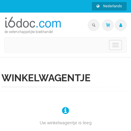
Nederlands
de wetenshappelijke boekhandel
Toggle
navigati
WINKELWAGENTJE
Uw winkelwagentje is leeg.