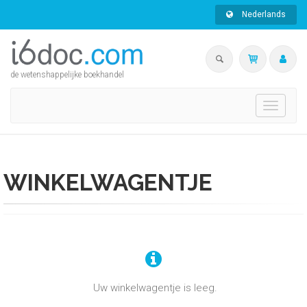
Nederlands
de wetenshappelijke boekhandel
Toggle
navigati
WINKELWAGENTJE
Uw winkelwagentje is leeg.