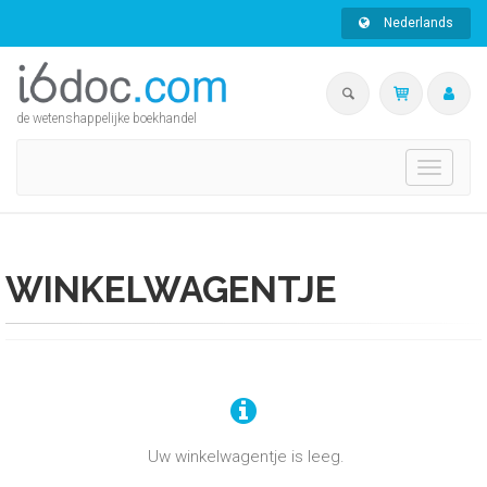
Nederlands
de wetenshappelijke boekhandel
Toggle
navigati
WINKELWAGENTJE
Uw winkelwagentje is leeg.