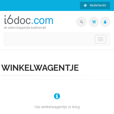
Nederlands
de wetenshappelijke boekhandel
Toggle
navigati
WINKELWAGENTJE
Uw winkelwagentje is leeg.