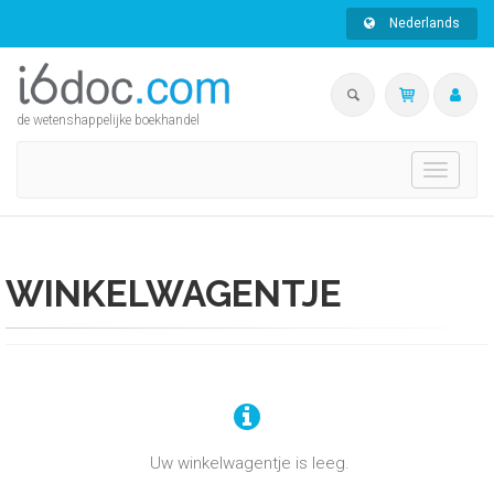
Nederlands
de wetenshappelijke boekhandel
Toggle
navigati
WINKELWAGENTJE
Uw winkelwagentje is leeg.