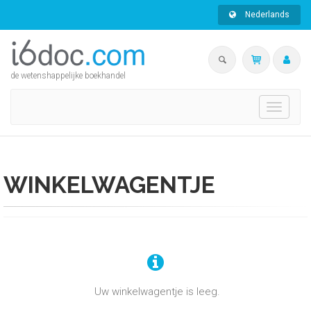
Nederlands
de wetenshappelijke boekhandel
Toggle
navigati
WINKELWAGENTJE
Uw winkelwagentje is leeg.