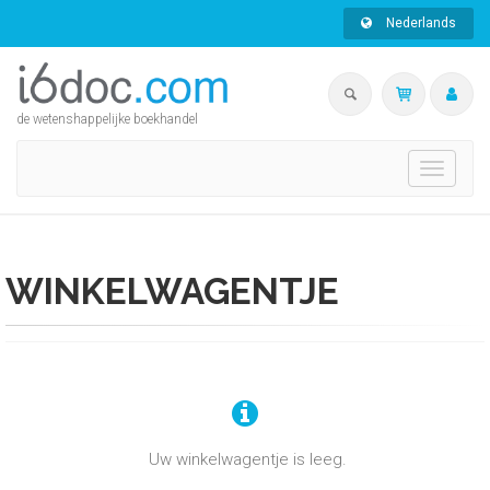
Nederlands
de wetenshappelijke boekhandel
Toggle
navigati
WINKELWAGENTJE
Uw winkelwagentje is leeg.