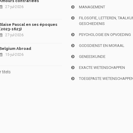
Amours contrariées
27-jul-2026
MANAGEMENT
FILOSOFIE, LETTEREN, TAALK
GESCHIEDENIS
Blaise Pascal en ses époques
(2023-1623)
PSYCHOLOGIE EN OPVOEDING
27-jul-2026
GODSDIENST EN MORAAL
Belgium Abroad
15-jul-2026
GENEESKUNDE
EXACTE WETENSCHAPPEN
titels
TOEGEPASTE WETENSCHAPPE