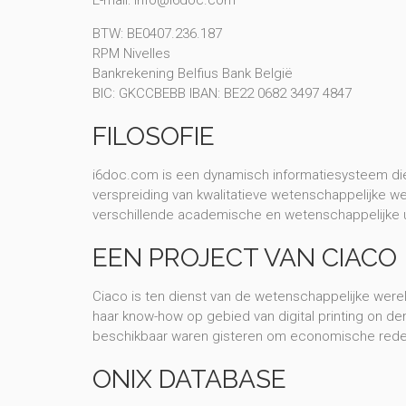
E-mail: info@i6doc.com
BTW: BE0407.236.187
RPM Nivelles
Bankrekening Belfius Bank België
BIC: GKCCBEBB IBAN: BE22 0682 3497 4847
FILOSOFIE
i6doc.com is een dynamisch informatiesysteem die 
verspreiding van kwalitatieve wetenschappelijke w
verschillende academische en wetenschappelijke u
EEN PROJECT VAN CIACO
Ciaco is ten dienst van de wetenschappelijke werel
haar know-how op gebied van digital printing on d
beschikbaar waren gisteren om economische redene
ONIX DATABASE