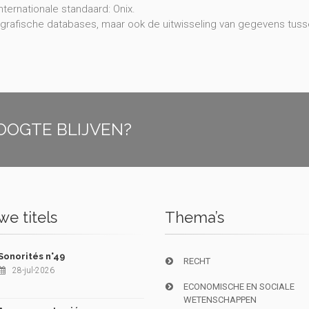
ternationale standaard: Onix.
liografische databases, maar ook de uitwisseling van gegevens tu
OOGTE BLIJVEN?
e titels
Thema’s
Sonorités n°49
RECHT
28-jul-2026
ECONOMISCHE EN SOCIALE
WETENSCHAPPEN