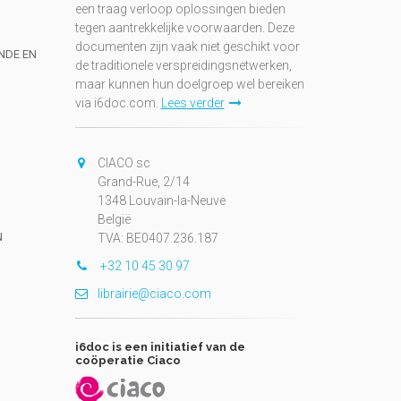
een traag verloop oplossingen bieden
tegen aantrekkelijke voorwaarden. Deze
documenten zijn vaak niet geschikt voor
UNDE EN
de traditionele verspreidingsnetwerken,
maar kunnen hun doelgroep wel bereiken
via i6doc.com.
Lees verder
CIACO sc
Grand-Rue, 2/14
1348 Louvain-la-Neuve
België
N
TVA: BE0407.236.187
+32 10 45 30 97
librairie@ciaco.com
i6doc is een initiatief van de
coöperatie Ciaco