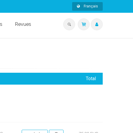
Français
s
Revues
Total