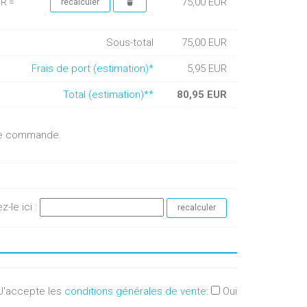
75,00 EUR
UR =
Sous-total
75,00 EUR
Frais de port (estimation)*
5,95 EUR
Total (estimation)**
80,95 EUR
otre commande.
ez-le ici :
J'accepte les
conditions générales de vente
:
Oui