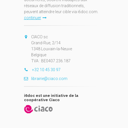
réseaux de diffusion traditionnels,
peuvent atteindre leur cible via i6doc.com.
continuer
CIACO sc
Grand-Rue, 2/14
1348 Louvain-la-Neuve
Belgique
TVA : BE0407.236.187
+32 10 45 30 97
librairie@ciaco.com
i6doc est une initiative de la
coopérative Ciaco